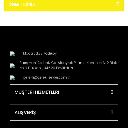
ÖNERILERINIZ
Moda cd.33 Kadikoy
Barış Mah. Akdeniz Cd. Albayrak Piramit Konutları A-2 Blok
No: 7 Dükkan 1, 34520 Beylikdüzü
gerekli@gerekliseyler.com.tr
MÜŞTERİ HİZMETLERİ
ALIŞVERİŞ