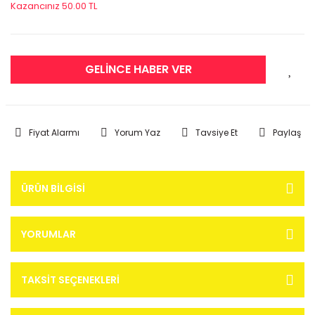
Kazancınız 50.00 TL
GELİNCE HABER VER
Fiyat Alarmı
Yorum Yaz
Tavsiye Et
Paylaş
ÜRÜN BILGISI
YORUMLAR
TAKSIT SEÇENEKLERI