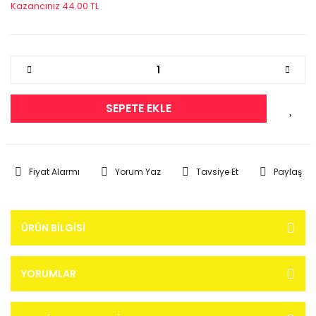
Kazancınız 44.00 TL
SEPETE EKLE
Fiyat Alarmı
Yorum Yaz
Tavsiye Et
Paylaş
ÜRÜN BILGISI
YORUMLAR