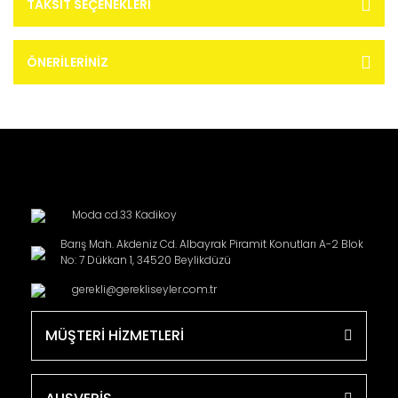
TAKSIT SEÇENEKLERI
ÖNERILERINIZ
Moda cd.33 Kadikoy
Barış Mah. Akdeniz Cd. Albayrak Piramit Konutları A-2 Blok
No: 7 Dükkan 1, 34520 Beylikdüzü
gerekli@gerekliseyler.com.tr
MÜŞTERİ HİZMETLERİ