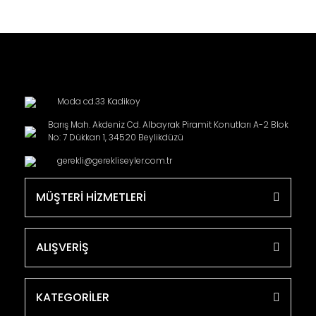
Moda cd.33 Kadikoy
Barış Mah. Akdeniz Cd. Albayrak Piramit Konutları A-2 Blok
No: 7 Dükkan 1, 34520 Beylikdüzü
gerekli@gerekliseyler.com.tr
MÜŞTERİ HİZMETLERİ
ALIŞVERİŞ
KATEGORİLER