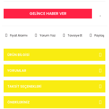
GELİNCE HABER VER
Fiyat Alarmı
Yorum Yaz
Tavsiye Et
Paylaş
ÜRÜN BILGISI
YORUMLAR
TAKSIT SEÇENEKLERI
ÖNERILERINIZ