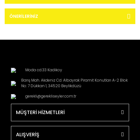
ÖNERILERINIZ
Moda cd.33 Kadikoy
Barış Mah. Akdeniz Cd. Albayrak Piramit Konutları A-2 Blok
No: 7 Dükkan 1, 34520 Beylikdüzü
gerekli@gerekliseyler.com.tr
MÜŞTERİ HİZMETLERİ
ALIŞVERİŞ