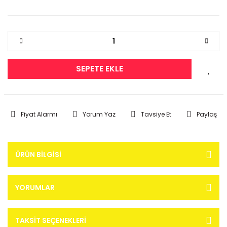
SEPETE EKLE
Fiyat Alarmı
Yorum Yaz
Tavsiye Et
Paylaş
ÜRÜN BILGISI
YORUMLAR
TAKSIT SEÇENEKLERI