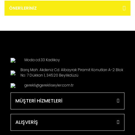
ÖNERILERINIZ
Moda cd.33 Kadikoy
Barış Mah. Akdeniz Cd. Albayrak Piramit Konutları A-2 Blok
No: 7 Dükkan 1, 34520 Beylikdüzü
gerekli@gerekliseyler.com.tr
MÜŞTERİ HİZMETLERİ
ALIŞVERİŞ