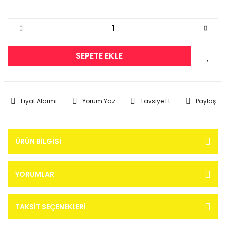
SEPETE EKLE
Fiyat Alarmı
Yorum Yaz
Tavsiye Et
Paylaş
ÜRÜN BILGISI
YORUMLAR
TAKSIT SEÇENEKLERI