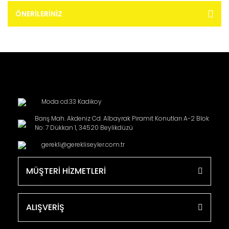
ÖNERILERINIZ
Moda cd.33 Kadikoy
Barış Mah. Akdeniz Cd. Albayrak Piramit Konutları A-2 Blok
No: 7 Dükkan 1, 34520 Beylikdüzü
gerekli@gerekliseyler.com.tr
MÜŞTERİ HİZMETLERİ
ALIŞVERİŞ