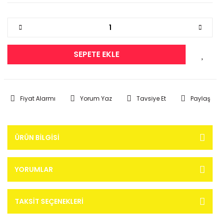
SEPETE EKLE
Fiyat Alarmı
Yorum Yaz
Tavsiye Et
Paylaş
ÜRÜN BILGISI
YORUMLAR
TAKSIT SEÇENEKLERI