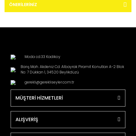
ÖNERILERINIZ
Moda cd.33 Kadikoy
Barış Mah. Akdeniz Cd. Albayrak Piramit Konutları A-2 Blok
No: 7 Dükkan 1, 34520 Beylikdüzü
gerekli@gerekliseyler.com.tr
MÜŞTERİ HİZMETLERİ
ALIŞVERİŞ