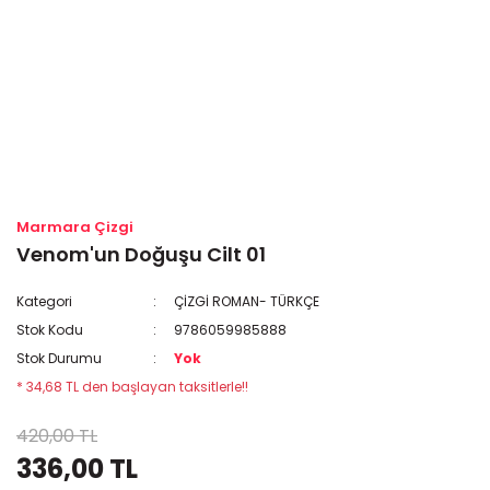
Marmara Çizgi
Venom'un Doğuşu Cilt 01
Kategori
ÇİZGİ ROMAN- TÜRKÇE
Stok Kodu
9786059985888
Stok Durumu
Yok
* 34,68 TL den başlayan taksitlerle!!
420,00 TL
336,00 TL