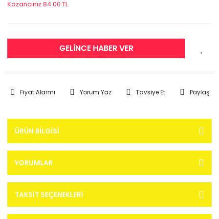
Kazancınız 84.00 TL
GELİNCE HABER VER
Fiyat Alarmı
Yorum Yaz
Tavsiye Et
Paylaş
ÜRÜN BILGISI
YORUMLAR
TAKSIT SEÇENEKLERI