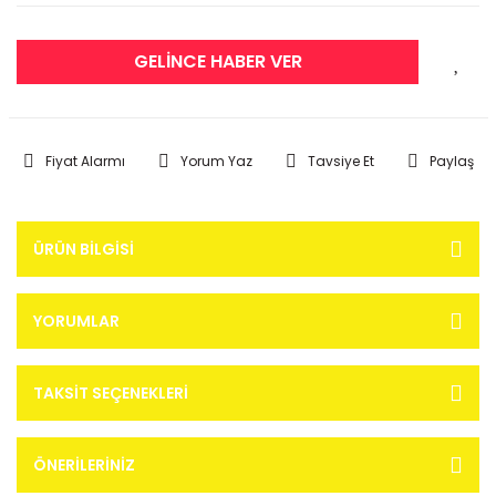
GELİNCE HABER VER
Fiyat Alarmı
Yorum Yaz
Tavsiye Et
Paylaş
ÜRÜN BILGISI
YORUMLAR
TAKSIT SEÇENEKLERI
ÖNERILERINIZ