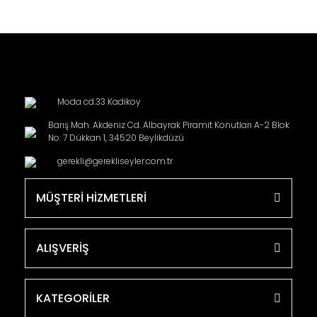
Moda cd.33 Kadikoy
Barış Mah. Akdeniz Cd. Albayrak Piramit Konutları A-2 Blok
No: 7 Dükkan 1, 34520 Beylikdüzü
gerekli@gerekliseyler.com.tr
MÜŞTERİ HİZMETLERİ
ALIŞVERİŞ
KATEGORİLER