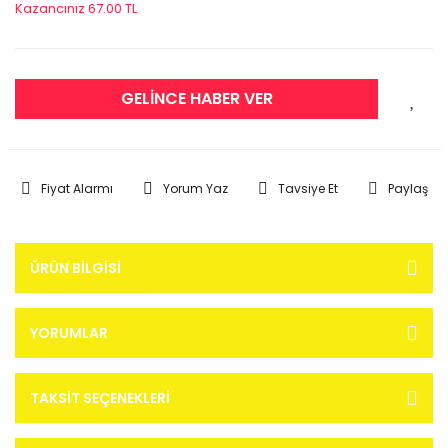
Kazancınız 67.00 TL
GELİNCE HABER VER
Fiyat Alarmı
Yorum Yaz
Tavsiye Et
Paylaş
ÜRÜN BILGISI
YORUMLAR
TAKSIT SEÇENEKLERI