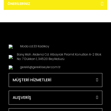
ÖNERILERINIZ
Moda cd.33 Kadikoy
Barış Mah. Akdeniz Cd. Albayrak Piramit Konutları A-2 Blok
No: 7 Dükkan 1, 34520 Beylikdüzü
gerekli@gerekliseyler.com.tr
MÜŞTERİ HİZMETLERİ
ALIŞVERİŞ