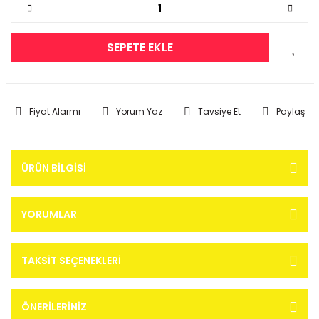
SEPETE EKLE
Fiyat Alarmı
Yorum Yaz
Tavsiye Et
Paylaş
ÜRÜN BILGISI
YORUMLAR
TAKSIT SEÇENEKLERI
ÖNERILERINIZ