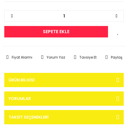
SEPETE EKLE
Fiyat Alarmı
Yorum Yaz
Tavsiye Et
Paylaş
ÜRÜN BILGISI
YORUMLAR
TAKSIT SEÇENEKLERI