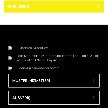
ÖNERILERINIZ
Moda cd.33 Kadikoy
Barış Mah. Akdeniz Cd. Albayrak Piramit Konutları A-2 Blok
No: 7 Dükkan 1, 34520 Beylikdüzü
gerekli@gerekliseyler.com.tr
MÜŞTERİ HİZMETLERİ
ALIŞVERİŞ