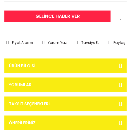
GELİNCE HABER VER
Fiyat Alarmı
Yorum Yaz
Tavsiye Et
Paylaş
ÜRÜN BILGISI
YORUMLAR
TAKSIT SEÇENEKLERI
ÖNERILERINIZ