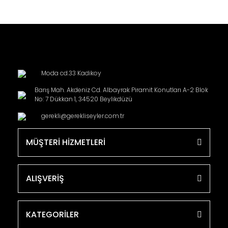
Moda cd.33 Kadikoy
Barış Mah. Akdeniz Cd. Albayrak Piramit Konutları A-2 Blok
No: 7 Dükkan 1, 34520 Beylikdüzü
gerekli@gerekliseyler.com.tr
MÜŞTERİ HİZMETLERİ
ALIŞVERİŞ
KATEGORİLER