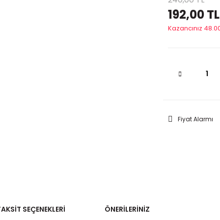
192,00 TL
Kazancınız 48.00
Fiyat Alarmı
TAKSIT SEÇENEKLERI
ÖNERILERINIZ