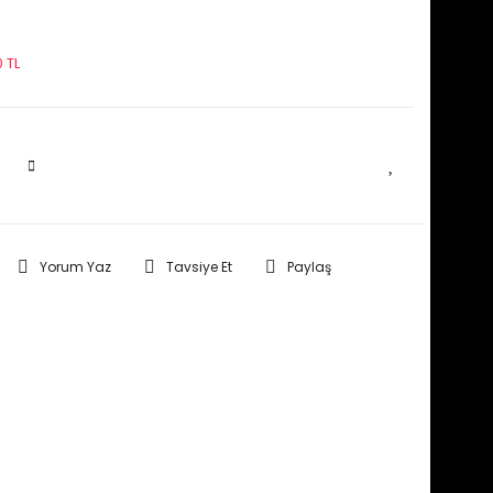
 TL
SEPETE EKLE
Yorum Yaz
Tavsiye Et
Paylaş