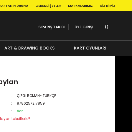
HAFTANIN ÜRÜNÜ
GEREKLI ŞEYLER
MARKALARIMIZ
BIZ KIMIZ
SİPARİŞ TAKİBİ
ÜYE GİRİŞİ
ART & DRAWING BOOKS
KART OYUNLARI
aylan
ÇİZGİ ROMAN- TÜRKÇE
9786257217859
Var
layan taksitlerle!!