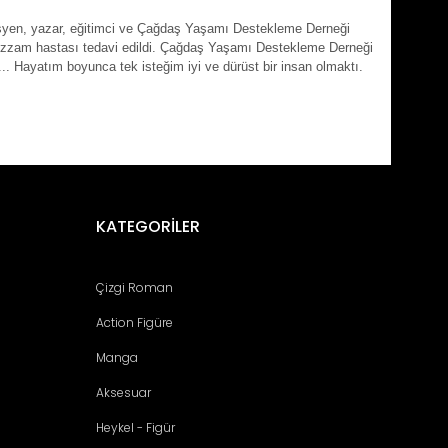
misyen, yazar, eğitimci ve Çağdaş Yaşamı Destekleme Derneği
cüzzam hastası tedavi edildi. Çağdaş Yaşamı Destekleme Derneği
.. Hayatım boyunca tek isteğim iyi ve dürüst bir insan olmaktı.
fımıza iletebilirsiniz.
KATEGORİLER
Çizgi Roman
Action Figüre
Manga
Aksesuar
Heykel - Figür