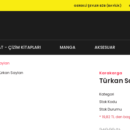
GEREKLI ŞEYLER B2B (BAYILIK)
T - ÇİZİM KİTAPLARI
MANGA
AKSESUAR
aylan
Karakarga
Türkan S
Kategori
Stok Kodu
Stok Durumu
* 19,82 TL den baş
240,00 TL