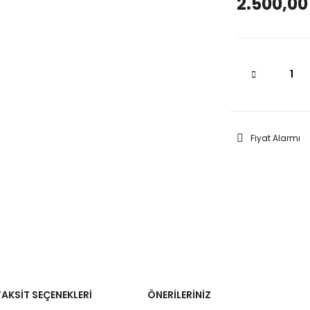
2.500,00
Fiyat Alarmı
TAKSIT SEÇENEKLERI
ÖNERILERINIZ