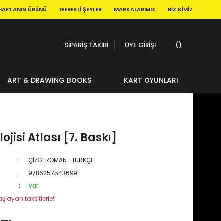
HAFTANIN ÜRÜNÜ
GEREKLI ŞEYLER
MARKALARIMIZ
BIZ KIMIZ
SİPARİŞ TAKİBİ
ÜYE GİRİŞİ
ART & DRAWING BOOKS
KART OYUNLARI
ojisi Atlası [7. Baskı]
ÇİZGİ ROMAN- TÜRKÇE
9786257543699
Var
şlayan taksitlerle!!