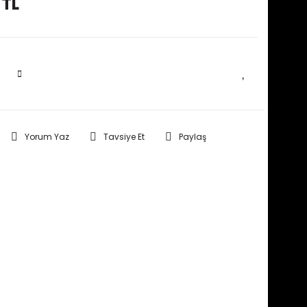
 TL
SEPETE EKLE
Yorum Yaz
Tavsiye Et
Paylaş