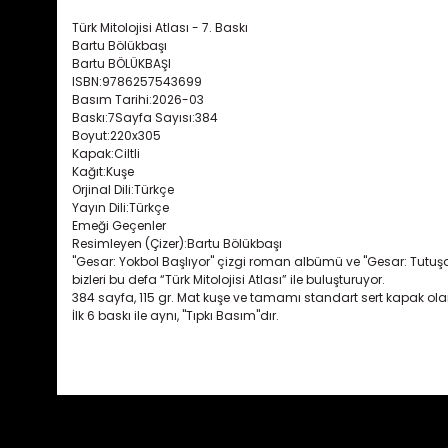
Türk Mitolojisi Atlası - 7. Baskı
Bartu Bölükbaşı
Bartu BÖLÜKBAŞI
ISBN:9786257543699
Basım Tarihi:2026-03
Baskı:7Sayfa Sayısı:384
Boyut:220x305
Kapak:Ciltli
Kağıt:Kuşe
Orjinal Dili:Türkçe
Yayın Dili:Türkçe
Emeği Geçenler
Resimleyen (Çizer):Bartu Bölükbaşı
"Gesar: Yokbol Başlıyor" çizgi roman albümü ve "Gesar: Tutuşan 
bizleri bu defa “Türk Mitolojisi Atlası” ile buluşturuyor.
384 sayfa, 115 gr. Mat kuşe ve tamamı standart sert kapak olara
İlk 6 baskı ile aynı, "Tıpkı Basım"dır.
Bu ürünün fiyat bilgisi, resim, ürün açıklamalarında ve diğ
Görüş ve önerileriniz için teşekkür ederiz.
Ürün resmi kalitesiz, bozuk veya görüntülenemiyor.