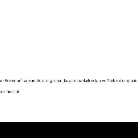
Bozkırlar" romanı ile ses getiren, kadim bozkırlardan ve Türk mitolojilerin
k üretildi.
er konularda yetersiz gördüğünüz noktaları öneri formunu kullanarak tara
Bu ürüne ilk yorumu siz yapın!