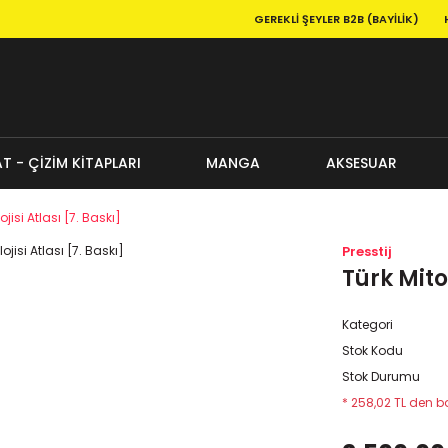
GEREKLI ŞEYLER B2B (BAYILIK)
T - ÇİZİM KİTAPLARI
MANGA
AKSESUAR
ojisi Atlası [7. Baskı]
Presstij
Türk Mitol
Kategori
Stok Kodu
Stok Durumu
* 258,02 TL den ba