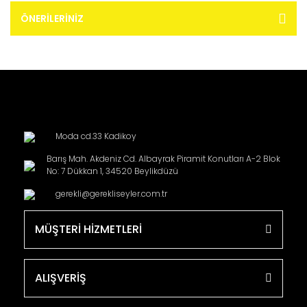
ÖNERILERINIZ
Moda cd.33 Kadikoy
Barış Mah. Akdeniz Cd. Albayrak Piramit Konutları A-2 Blok
No: 7 Dükkan 1, 34520 Beylikdüzü
gerekli@gerekliseyler.com.tr
MÜŞTERİ HİZMETLERİ
ALIŞVERİŞ