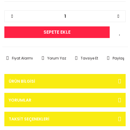
SEPETE EKLE
Fiyat Alarmı
Yorum Yaz
Tavsiye Et
Paylaş
ÜRÜN BILGISI
YORUMLAR
TAKSIT SEÇENEKLERI