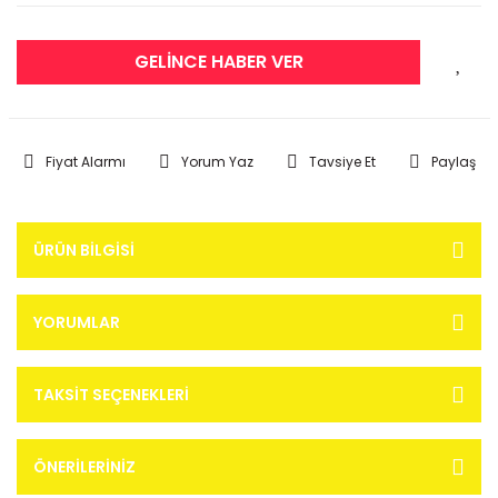
GELİNCE HABER VER
Fiyat Alarmı
Yorum Yaz
Tavsiye Et
Paylaş
ÜRÜN BILGISI
YORUMLAR
TAKSIT SEÇENEKLERI
ÖNERILERINIZ