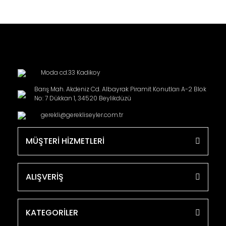
Moda cd.33 Kadikoy
Barış Mah. Akdeniz Cd. Albayrak Piramit Konutları A-2 Blok
No: 7 Dükkan 1, 34520 Beylikdüzü
gerekli@gerekliseyler.com.tr
MÜŞTERİ HİZMETLERİ
ALIŞVERİŞ
KATEGORİLER