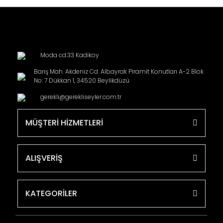
Moda cd.33 Kadikoy
Barış Mah. Akdeniz Cd. Albayrak Piramit Konutları A-2 Blok
No: 7 Dükkan 1, 34520 Beylikdüzü
gerekli@gerekliseyler.com.tr
MÜŞTERİ HİZMETLERİ
ALIŞVERİŞ
KATEGORİLER