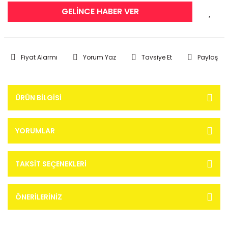
GELİNCE HABER VER
Fiyat Alarmı
Yorum Yaz
Tavsiye Et
Paylaş
ÜRÜN BILGISI
YORUMLAR
TAKSIT SEÇENEKLERI
ÖNERILERINIZ