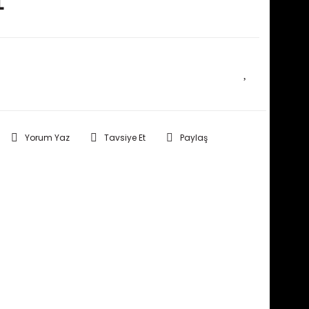
L
E HABER VER
Yorum Yaz
Tavsiye Et
Paylaş