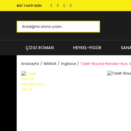
BİZİ TAKİP EDİN
ÇİZGİ ROMAN
HEYKEL-FİGÜR
SANA
Anasayfa
MANGA
İngilizce
Toilet-Bound Hanako-Kun, Vo