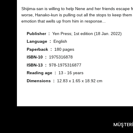
Shijima-san is willing to help Nene and her friends escape f
worse, Hanako-kun is pulling out all the stops to keep the
emotion that wells up from him in response...
Publisher ‏ : ‎
Yen Press; 1st edition (18 Jan. 2022)
Language ‏ : ‎
English
Paperback ‏ : ‎
180 pages
ISBN-10 ‏ : ‎
1975316878
ISBN-13 ‏ : ‎
978-1975316877
Reading age ‏ : ‎
13 - 16 years
Dimensions ‏ : ‎
12.83 x 1.65 x 18.92 cm
Bu ürünün fiyat bilgisi, resim, ürün açıklamalarında ve diğ
Görüş ve önerileriniz için teşekkür ederiz.
Ürün resmi kalitesiz, bozuk veya görüntülenemiyor.
MÜŞTERİ
Ürün açıklamasında eksik bilgiler bulunuyor.