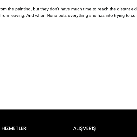
rom the painting, but they don’t have much time to reach the distant ex
m from leaving. And when Nene puts everything she has into trying to co
er konularda yetersiz gördüğünüz noktaları öneri formunu kullanarak tara
Bu ürüne ilk yorumu siz yapın!
 HİZMETLERİ
ALIŞVERİŞ
Yorum Yaz