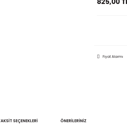
825,00 T
GELİNC
Fiyat Alarmı
TAKSIT SEÇENEKLERI
ÖNERILERINIZ