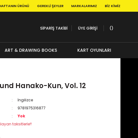
HAFTANIN ÜRÜNÜ
GEREKLI ŞEYLER
MARKALARIMIZ
BIZ KIMIZ
SİPARİŞ TAKİBİ
ÜYE GİRİŞİ
ART & DRAWING BOOKS
KART OYUNLARI
ound Hanako-Kun, Vol. 12
İngilizce
9781975316877
Yok
layan taksitlerle!!