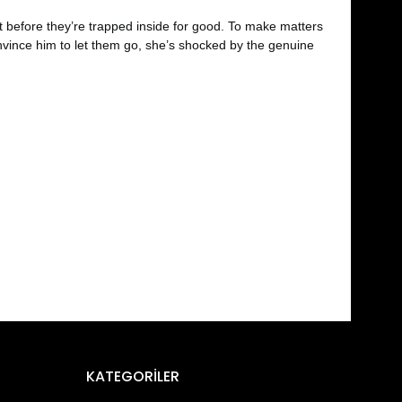
it before they’re trapped inside for good. To make matters
nvince him to let them go, she’s shocked by the genuine
fımıza iletebilirsiniz.
KATEGORİLER