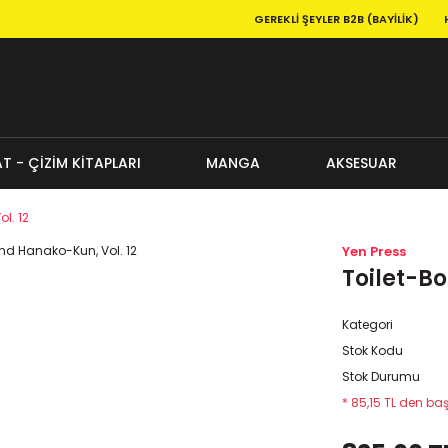
GEREKLI ŞEYLER B2B (BAYILIK)
T - ÇİZİM KİTAPLARI
MANGA
AKSESUAR
l. 12
Yen Press
Toilet-B
Kategori
Stok Kodu
Stok Durumu
* 85,15 TL den baş