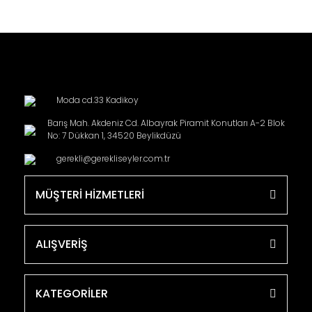
Moda cd.33 Kadikoy
Barış Mah. Akdeniz Cd. Albayrak Piramit Konutları A-2 Blok
No: 7 Dükkan 1, 34520 Beylikdüzü
gerekli@gerekliseyler.com.tr
MÜŞTERİ HİZMETLERİ
ALIŞVERİŞ
KATEGORİLER