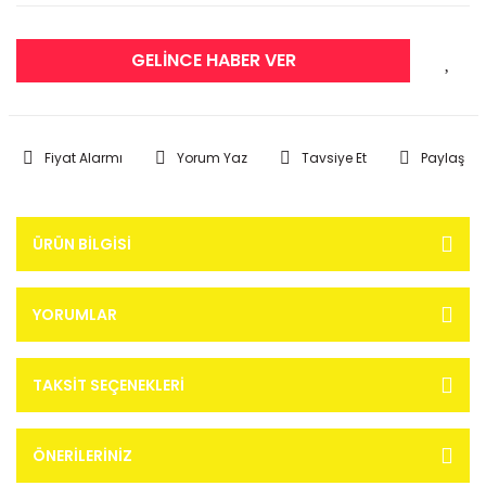
GELİNCE HABER VER
Fiyat Alarmı
Yorum Yaz
Tavsiye Et
Paylaş
ÜRÜN BILGISI
YORUMLAR
TAKSIT SEÇENEKLERI
ÖNERILERINIZ