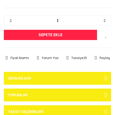
SEPETE EKLE
Fiyat Alarmı
Yorum Yaz
Tavsiye Et
Paylaş
ÜRÜN BILGISI
YORUMLAR
TAKSIT SEÇENEKLERI