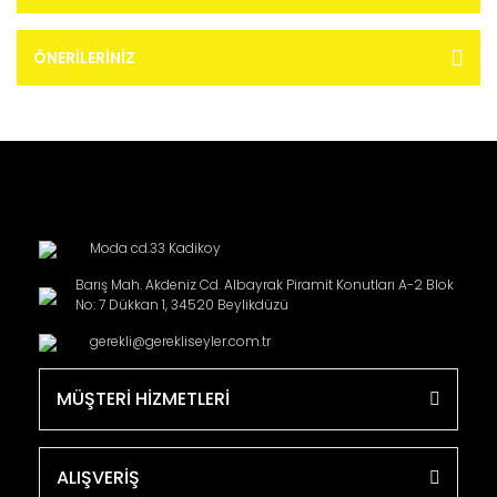
ÖNERILERINIZ
Moda cd.33 Kadikoy
Barış Mah. Akdeniz Cd. Albayrak Piramit Konutları A-2 Blok
No: 7 Dükkan 1, 34520 Beylikdüzü
gerekli@gerekliseyler.com.tr
MÜŞTERİ HİZMETLERİ
ALIŞVERİŞ