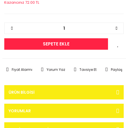
Kazancınız 72.00 TL
SEPETE EKLE
Fiyat Alarmı
Yorum Yaz
Tavsiye Et
Paylaş
ÜRÜN BILGISI
YORUMLAR