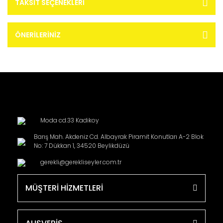
TAKSIT SEÇENEKLERI
ÖNERILERINIZ
Moda cd.33 Kadikoy
Barış Mah. Akdeniz Cd. Albayrak Piramit Konutları A-2 Blok
No: 7 Dükkan 1, 34520 Beylikdüzü
gerekli@gerekliseyler.com.tr
MÜŞTERİ HİZMETLERİ