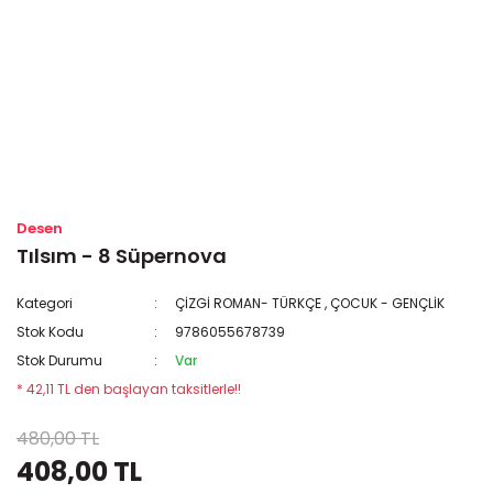
Desen
Tılsım - 8 Süpernova
Kategori
ÇİZGİ ROMAN- TÜRKÇE
,
ÇOCUK - GENÇLİK
Stok Kodu
9786055678739
Stok Durumu
Var
* 42,11 TL den başlayan taksitlerle!!
480,00 TL
408,00 TL