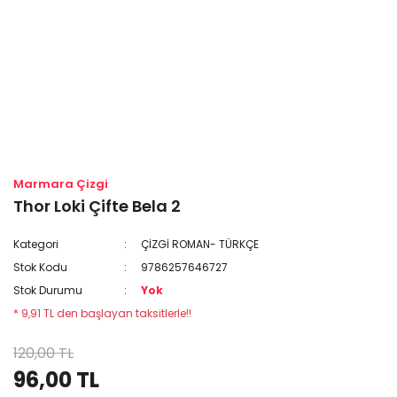
Marmara Çizgi
Thor Loki Çifte Bela 2
Kategori
ÇİZGİ ROMAN- TÜRKÇE
Stok Kodu
9786257646727
Stok Durumu
Yok
* 9,91 TL den başlayan taksitlerle!!
120,00 TL
96,00 TL