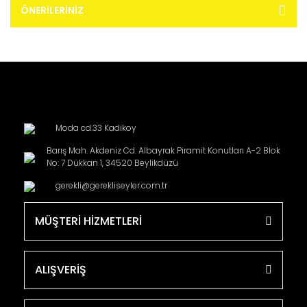
ÖNERILERINIZ
Moda cd.33 Kadikoy
Barış Mah. Akdeniz Cd. Albayrak Piramit Konutları A-2 Blok
No: 7 Dükkan 1, 34520 Beylikdüzü
gerekli@gerekliseyler.com.tr
MÜŞTERİ HİZMETLERİ
ALIŞVERİŞ