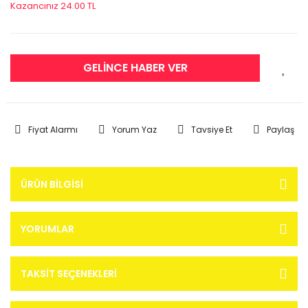
Kazancınız 24.00 TL
GELİNCE HABER VER
Fiyat Alarmı
Yorum Yaz
Tavsiye Et
Paylaş
ÜRÜN BILGISI
YORUMLAR
TAKSIT SEÇENEKLERI