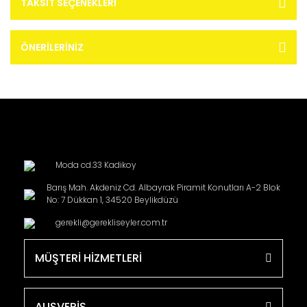
TAKSIT SEÇENEKLERI
ÖNERILERINIZ
Moda cd.33 Kadikoy
Barış Mah. Akdeniz Cd. Albayrak Piramit Konutları A-2 Blok
No: 7 Dükkan 1, 34520 Beylikdüzü
gerekli@gerekliseyler.com.tr
MÜŞTERİ HİZMETLERİ
ALIŞVERİŞ