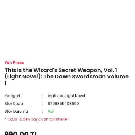
Yen Press
This Is the Wizard's Secret Weapon, Vol. 1
(Light Novel): The Dawn Swordsman Volume
1
Kategori
İngilizce
,
Light Novel
Stok Kodu
9798855408690
Stok Durumu
Var
* 102,18 TL den başlayan taksitlerle!!
990,00 TL