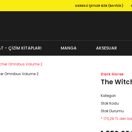
GEREKLI ŞEYLER B2B (BAYILIK)
T - ÇİZİM KİTAPLARI
MANGA
AKSESUAR
tcher Omnibus Volume 2
Dark Horse
The Witc
Kategori
Stok Kodu
Stok Durumu
* 170,29 TL den ba