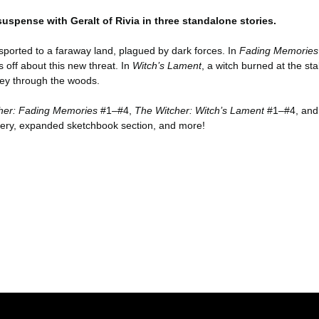
suspense with Geralt of Rivia in three standalone stories.
nsported to a faraway land, plagued by dark forces. In
Fading Memories
s off about this new threat. In
Witch’s Lament
, a witch burned at the s
ney through the woods.
her: Fading Memories
#1–#4,
The Witcher: Witch’s Lament
#1–#4, and 
lery, expanded sketchbook section, and more!
er konularda yetersiz gördüğünüz noktaları öneri formunu kullanarak tara
Bu ürüne ilk yorumu siz yapın!