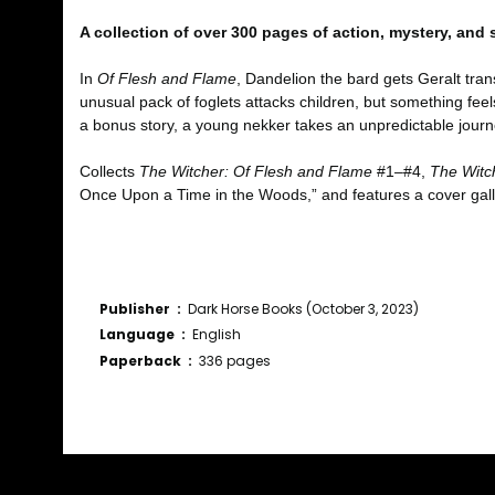
A collection of over 300 pages of action, mystery, and 
In
Of Flesh and Flame
, Dandelion the bard gets Geralt tra
unusual pack of foglets attacks children, but something feel
a bonus story, a young nekker takes an unpredictable jour
Collects
The Witcher: Of Flesh and Flame
#1–#4,
The Witc
Once Upon a Time in the Woods,” and features a cover gal
Publisher ‏ : ‎
Dark Horse Books (October 3, 2023)
Language ‏ : ‎
English
Paperback ‏ : ‎
336 pages
Bu ürünün fiyat bilgisi, resim, ürün açıklamalarında ve diğ
Görüş ve önerileriniz için teşekkür ederiz.