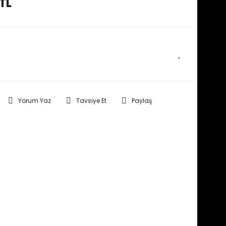
TL
E HABER VER
Yorum Yaz
Tavsiye Et
Paylaş