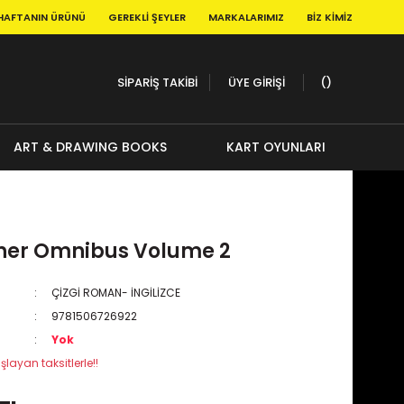
HAFTANIN ÜRÜNÜ
GEREKLI ŞEYLER
MARKALARIMIZ
BIZ KIMIZ
SİPARİŞ TAKİBİ
ÜYE GİRİŞİ
ART & DRAWING BOOKS
KART OYUNLARI
her Omnibus Volume 2
ÇİZGİ ROMAN- İNGİLİZCE
9781506726922
Yok
şlayan taksitlerle!!