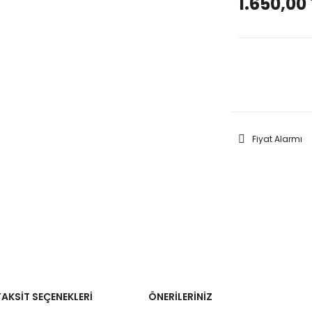
1.650,00 
GELİNC
Fiyat Alarmı
TAKSIT SEÇENEKLERI
ÖNERILERINIZ