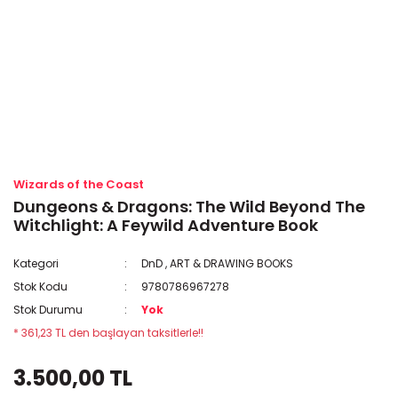
Wizards of the Coast
Dungeons & Dragons: The Wild Beyond The
Witchlight: A Feywild Adventure Book
Kategori
DnD
,
ART & DRAWING BOOKS
Stok Kodu
9780786967278
Stok Durumu
Yok
* 361,23 TL den başlayan taksitlerle!!
3.500,00 TL