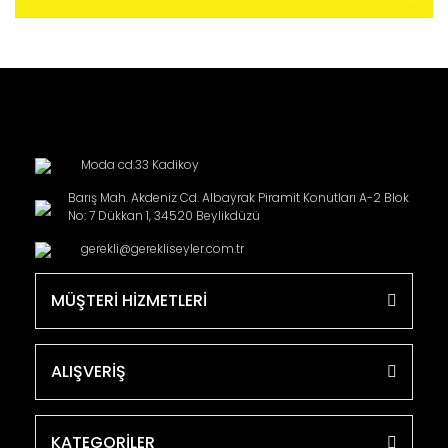
Moda cd.33 Kadikoy
Barış Mah. Akdeniz Cd. Albayrak Piramit Konutları A-2 Blok
No: 7 Dükkan 1, 34520 Beylikdüzü
gerekli@gerekliseyler.com.tr
MÜŞTERİ HİZMETLERİ
ALIŞVERİŞ
KATEGORİLER