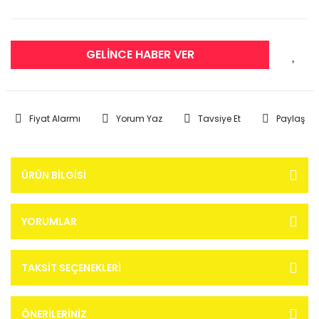
GELİNCE HABER VER
Fiyat Alarmı
Yorum Yaz
Tavsiye Et
Paylaş
ÜRÜN BILGISI
YORUMLAR
TAKSIT SEÇENEKLERI
ÖNERILERINIZ