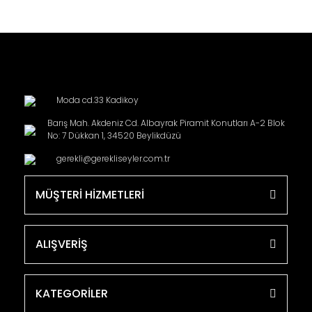
Moda cd.33 Kadikoy
Barış Mah. Akdeniz Cd. Albayrak Piramit Konutları A-2 Blok
No: 7 Dükkan 1, 34520 Beylikdüzü
gerekli@gerekliseyler.com.tr
MÜŞTERİ HİZMETLERİ
ALIŞVERİŞ
KATEGORİLER