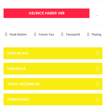
GELİNCE HABER VER
Fiyat Alarmı
Yorum Yaz
Tavsiye Et
Paylaş
ÜRÜN BILGISI
YORUMLAR
TAKSIT SEÇENEKLERI
ÖNERILERINIZ