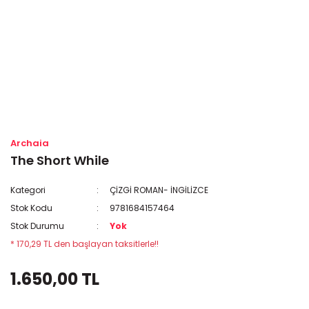
Archaia
The Short While
Kategori
ÇİZGİ ROMAN- İNGİLİZCE
Stok Kodu
9781684157464
Stok Durumu
Yok
* 170,29 TL den başlayan taksitlerle!!
1.650,00 TL