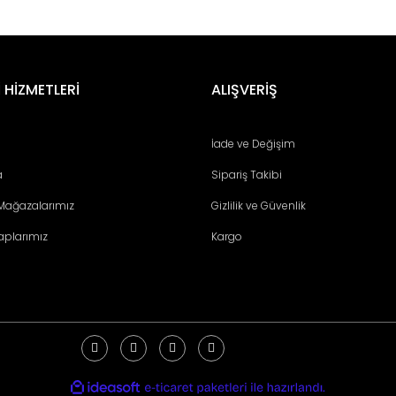
er konularda yetersiz gördüğünüz noktaları öneri formunu kullanarak tara
Bu ürüne ilk yorumu siz yapın!
 HİZMETLERİ
ALIŞVERİŞ
Yorum Yaz
İade ve Değişim
a
Sipariş Takibi
 Mağazalarımız
Gizlilik ve Güvenlik
aplarımız
Kargo
Gönder
ile
ideasoft
e-