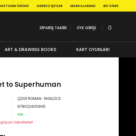
HAFTANIN ÜRÜNÜ
GEREKLI ŞEYLER
MARKALARIMIZ
BIZ KIMIZ
SİPARİŞ TAKİBİ
ÜYE GİRİŞİ
ART & DRAWING BOOKS
KART OYUNLARI
et to Superhuman
ÇİZGİ ROMAN- İNGİLİZCE
9780224101905
Var
şlayan taksitlerle!!