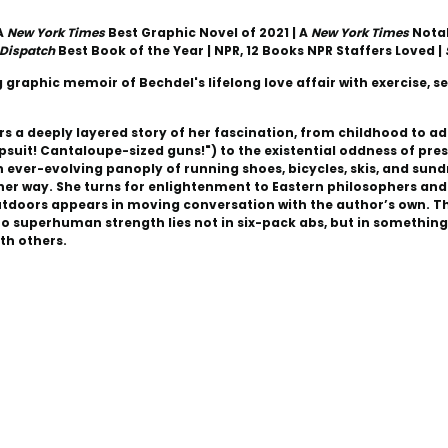
 A
New York Times
Best Graphic Novel of 2021 | A
New York Times
Notab
t Dispatch
Best Book of the Year | NPR, 12 Books NPR Staffers Loved |
 graphic memoir of Bechdel's lifelong love affair with exercise, se
rs a deeply layered story of her fascination, from childhood to a
suit! Cantaloupe-sized guns!") to the existential oddness of presen
 ever-evolving panoply of running shoes, bicycles, skis, and sund
 her way. She turns for enlightenment to Eastern philosophers and 
utdoors appears in moving conversation with the author’s own. T
 to superhuman strength lies not in six-pack abs, but in somethin
th others.