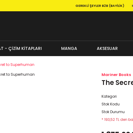
GEREKLI ŞEYLER B2B (BAYILIK)
T - ÇİZİM KİTAPLARI
MANGA
AKSESUAR
cret to Superhuman
Mariner Books
The Secr
Kategori
Stok Kodu
Stok Durumu
* 193,52 TL den ba