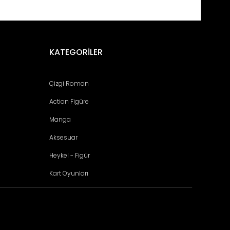
fımıza iletebilirsiniz.
KATEGORİLER
Çizgi Roman
Action Figüre
Manga
Aksesuar
Heykel - Figür
Kart Oyunları