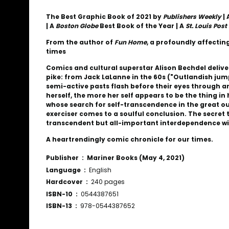
The Best Graphic Book of 2021 by
Publishers Weekly
|
| A
Boston Globe
Best Book of the Year | A
St. Louis Pos
From the author of
Fun Home
, a profoundly affecting
times
Comics and cultural superstar Alison Bechdel delive
pike: from Jack LaLanne in the 60s ("Outlandish jump
semi-active pasts flash before their eyes through an
herself, the more her self appears to be the thing in
whose search for self-transcendence in the great o
exerciser comes to a soulful conclusion. The secret
transcendent but all-important interdependence wi
A heartrendingly comic chronicle for our times.
Publisher ‏ : ‎
Mariner Books (May 4, 2021)
Language ‏ : ‎
English
Hardcover ‏ : ‎
240 pages
ISBN-10 ‏ : ‎
0544387651
ISBN-13 ‏ : ‎
978-0544387652