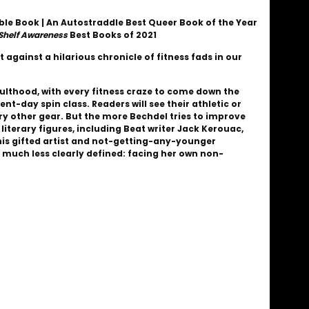
le Book | An Autostraddle Best Queer Book of the Year
Shelf Awareness
Best Books of 2021
t against a hilarious chronicle of fitness fads in our
dulthood, with every fitness craze to come down the
t-day spin class. Readers will see their athletic or
ry other gear. But the more Bechdel tries to improve
literary figures, including Beat writer Jack Kerouac,
his gifted artist and not-getting-any-younger
g much less clearly defined: facing her own non-