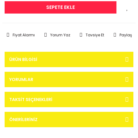
SEPETE EKLE
Fiyat Alarmı
Yorum Yaz
Tavsiye Et
Paylaş
ÜRÜN BILGISI
YORUMLAR
TAKSIT SEÇENEKLERI
ÖNERILERINIZ