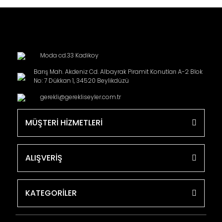
Moda cd.33 Kadikoy
Barış Mah. Akdeniz Cd. Albayrak Piramit Konutları A-2 Blok
No: 7 Dükkan 1, 34520 Beylikdüzü
gerekli@gerekliseyler.com.tr
MÜŞTERİ HİZMETLERİ
ALIŞVERİŞ
KATEGORİLER