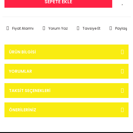
SEPETE EKLE
Fiyat Alarmı
Yorum Yaz
Tavsiye Et
Paylaş
ÜRÜN BILGISI
YORUMLAR
TAKSIT SEÇENEKLERI
ÖNERILERINIZ