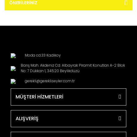
ÖNERILERINIZ
Moda cd.33 Kadikoy
Barış Mah. Akdeniz Cd. Albayrak Piramit Konutları A-2 Blok
No: 7 Dükkan 1, 34520 Beylikdüzü
gerekli@gerekliseyler.com.tr
MÜŞTERİ HİZMETLERİ
ALIŞVERİŞ