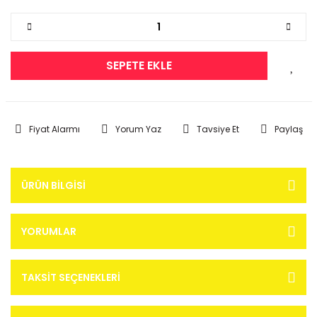
SEPETE EKLE
Fiyat Alarmı
Yorum Yaz
Tavsiye Et
Paylaş
ÜRÜN BILGISI
YORUMLAR
TAKSIT SEÇENEKLERI