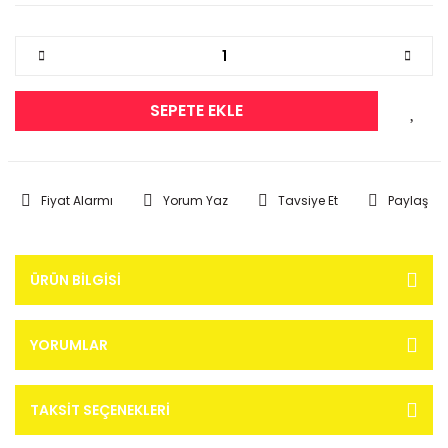
SEPETE EKLE
Fiyat Alarmı
Yorum Yaz
Tavsiye Et
Paylaş
ÜRÜN BILGISI
YORUMLAR
TAKSIT SEÇENEKLERI