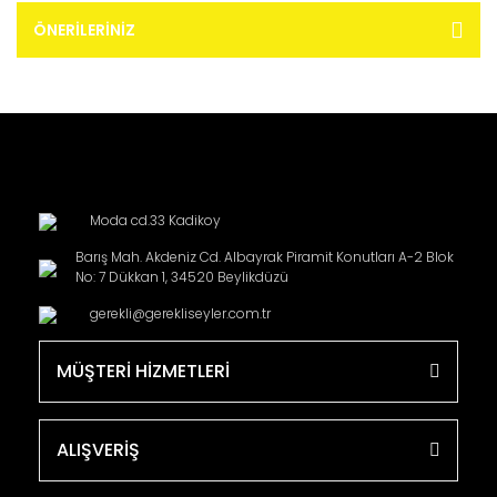
ÖNERILERINIZ
Moda cd.33 Kadikoy
Barış Mah. Akdeniz Cd. Albayrak Piramit Konutları A-2 Blok
No: 7 Dükkan 1, 34520 Beylikdüzü
gerekli@gerekliseyler.com.tr
MÜŞTERİ HİZMETLERİ
ALIŞVERİŞ