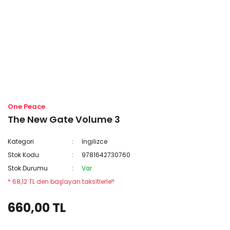
One Peace
The New Gate Volume 3
Kategori
İngilizce
Stok Kodu
9781642730760
Stok Durumu
Var
* 68,12 TL den başlayan taksitlerle!!
660,00 TL