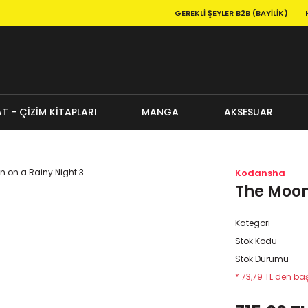
GEREKLI ŞEYLER B2B (BAYILIK)
T - ÇİZİM KİTAPLARI
MANGA
AKSESUAR
Kodansha
The Moon
Kategori
Stok Kodu
Stok Durumu
* 73,79 TL den baş