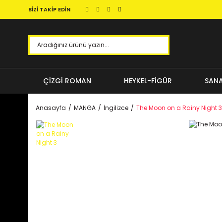
BİZİ TAKİP EDİN
ÇİZGİ ROMAN
HEYKEL-FİGÜR
SANA
Anasayfa
MANGA
İngilizce
The Moon on a Rainy Night 3