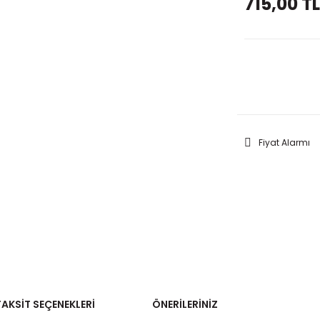
715,00 TL
GELİNC
Fiyat Alarmı
TAKSIT SEÇENEKLERI
ÖNERILERINIZ