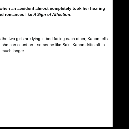
 when an accident almost completely took her hearing
ed romances like
A Sign of Affection
.
he two girls are lying in bed facing each other, Kanon tells
 she can count on—someone like Saki. Kanon drifts off to
s much longer...
fımıza iletebilirsiniz.