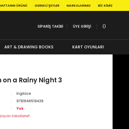
HAFTANIN ÜRÜNÜ
GEREKLI ŞEYLER
MARKALARIMIZ
BIZ KIMIZ
SİPARİŞ TAKİBİ
ÜYE GİRİŞİ
ART & DRAWING BOOKS
KART OYUNLARI
 on a Rainy Night 3
İngilizce
9781646519439
Yok
layan taksitlerle!!