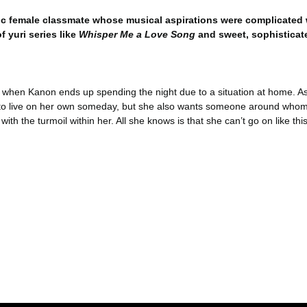
tic female classmate whose musical aspirations were complicated
f yuri series like
Whisper Me a Love Song
and sweet, sophisticat
when Kanon ends up spending the night due to a situation at home. As t
ts to live on her own someday, but she also wants someone around whom
ith the turmoil within her. All she knows is that she can’t go on like thi
er konularda yetersiz gördüğünüz noktaları öneri formunu kullanarak tara