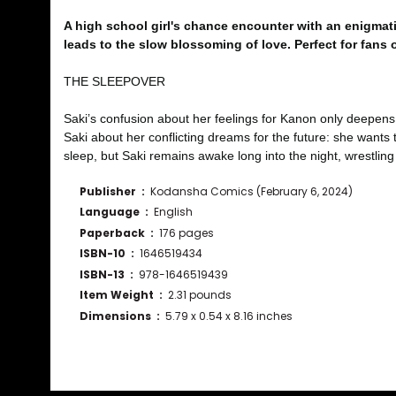
A high school girl's chance encounter with an enigma
leads to the slow blossoming of love. Perfect for fans o
THE SLEEPOVER
Saki’s confusion about her feelings for Kanon only deepens 
Saki about her conflicting dreams for the future: she wan
sleep, but Saki remains awake long into the night, wrestling w
Publisher ‏ : ‎
Kodansha Comics (February 6, 2024)
Language ‏ : ‎
English
Paperback ‏ : ‎
176 pages
ISBN-10 ‏ : ‎
1646519434
ISBN-13 ‏ : ‎
978-1646519439
Item Weight ‏ : ‎
2.31 pounds
Dimensions ‏ : ‎
5.79 x 0.54 x 8.16 inches
Bu ürünün fiyat bilgisi, resim, ürün açıklamalarında ve diğ
Görüş ve önerileriniz için teşekkür ederiz.