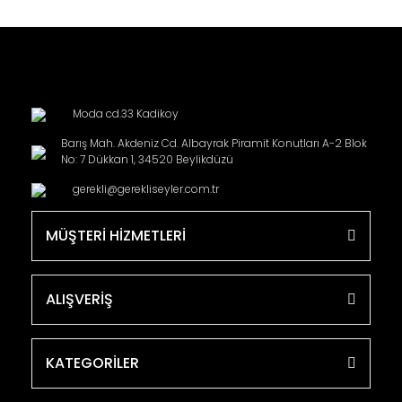
Moda cd.33 Kadikoy
Barış Mah. Akdeniz Cd. Albayrak Piramit Konutları A-2 Blok
No: 7 Dükkan 1, 34520 Beylikdüzü
gerekli@gerekliseyler.com.tr
MÜŞTERİ HİZMETLERİ
ALIŞVERİŞ
KATEGORİLER