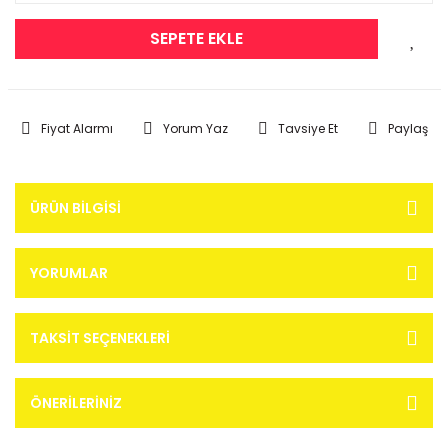
SEPETE EKLE
Fiyat Alarmı
Yorum Yaz
Tavsiye Et
Paylaş
ÜRÜN BILGISI
YORUMLAR
TAKSIT SEÇENEKLERI
ÖNERILERINIZ