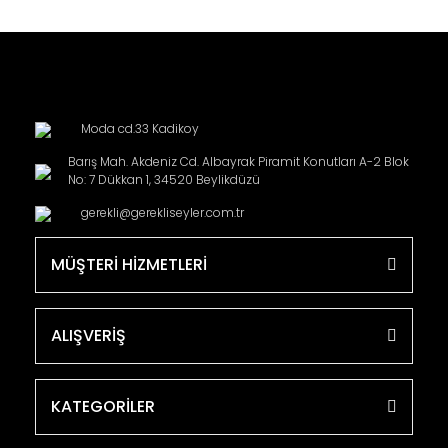
Moda cd.33 Kadikoy
Barış Mah. Akdeniz Cd. Albayrak Piramit Konutları A-2 Blok
No: 7 Dükkan 1, 34520 Beylikdüzü
gerekli@gerekliseyler.com.tr
MÜŞTERİ HİZMETLERİ
ALIŞVERİŞ
KATEGORİLER