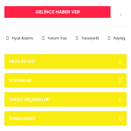
GELİNCE HABER VER
Fiyat Alarmı
Yorum Yaz
Tavsiye Et
Paylaş
ÜRÜN BILGISI
YORUMLAR
TAKSIT SEÇENEKLERI
ÖNERILERINIZ