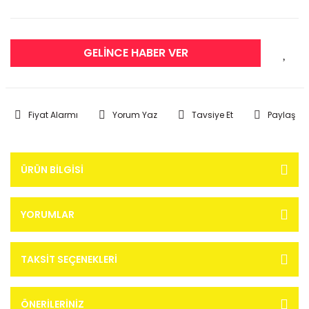
GELİNCE HABER VER
Fiyat Alarmı
Yorum Yaz
Tavsiye Et
Paylaş
ÜRÜN BILGISI
YORUMLAR
TAKSIT SEÇENEKLERI
ÖNERILERINIZ