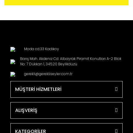
Moda cd.33 Kadikoy
Barış Mah. Akdeniz Cd. Albayrak Piramit Konutları A-2 Blok
No: 7 Dükkan 1, 34520 Beylikdüzü
gerekli@gerekliseyler.com.tr
MÜŞTERİ HİZMETLERİ
ALIŞVERİŞ
KATEGORİLER