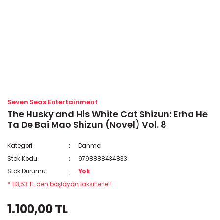
Seven Seas Entertainment
The Husky and His White Cat Shizun: Erha He
Ta De Bai Mao Shizun (Novel) Vol. 8
Kategori
Danmei
Stok Kodu
9798888434833
Stok Durumu
Yok
* 113,53 TL den başlayan taksitlerle!!
1.100,00 TL