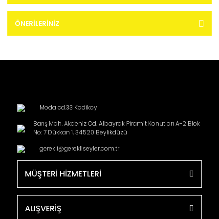
ÖNERILERINIZ
Moda cd.33 Kadikoy
Barış Mah. Akdeniz Cd. Albayrak Piramit Konutları A-2 Blok
No: 7 Dükkan 1, 34520 Beylikdüzü
gerekli@gerekliseyler.com.tr
MÜŞTERİ HİZMETLERİ
ALIŞVERİŞ