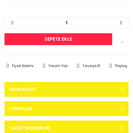
SEPETE EKLE
Fiyat Alarmı
Yorum Yaz
Tavsiye Et
Paylaş
ÜRÜN BILGISI
YORUMLAR
TAKSIT SEÇENEKLERI