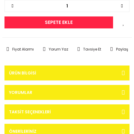
SEPETE EKLE
Fiyat Alarmı
Yorum Yaz
Tavsiye Et
Paylaş
ÜRÜN BILGISI
YORUMLAR
TAKSIT SEÇENEKLERI
ÖNERILERINIZ