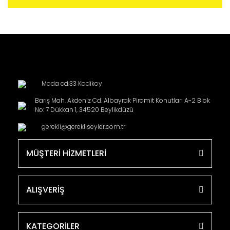
Moda cd.33 Kadikoy
Barış Mah. Akdeniz Cd. Albayrak Piramit Konutları A-2 Blok
No: 7 Dükkan 1, 34520 Beylikdüzü
gerekli@gerekliseyler.com.tr
MÜŞTERİ HİZMETLERİ
ALIŞVERİŞ
KATEGORİLER