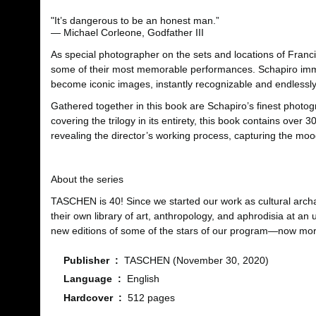
"It’s dangerous to be an honest man.”
― Michael Corleone, Godfather III
As special photographer on the sets and locations of Franc
some of their most memorable performances. Schapiro immo
become iconic images, instantly recognizable and endlessly
Gathered together in this book are Schapiro’s finest photog
covering the trilogy in its entirety, this book contains ove
revealing the director’s working process, capturing the mood
About the series
TASCHEN is 40! Since we started our work as cultural arc
their own library of art, anthropology, and aphrodisia at a
new editions of some of the stars of our program―now more 
Publisher ‏ : ‎
TASCHEN (November 30, 2020)
Language ‏ : ‎
English
Hardcover ‏ : ‎
512 pages