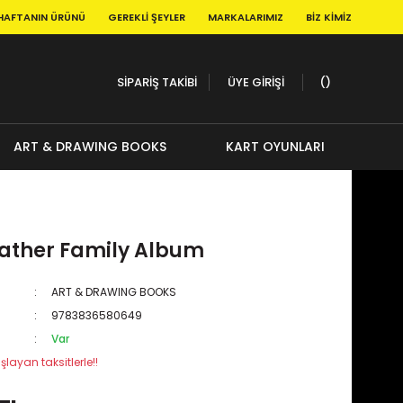
HAFTANIN ÜRÜNÜ
GEREKLI ŞEYLER
MARKALARIMIZ
BIZ KIMIZ
SİPARİŞ TAKİBİ
ÜYE GİRİŞİ
ART & DRAWING BOOKS
KART OYUNLARI
ather Family Album
ART & DRAWING BOOKS
9783836580649
Var
şlayan taksitlerle!!