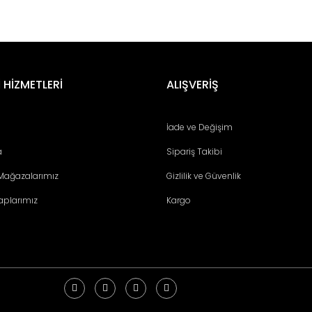
er konularda yetersiz gördüğünüz noktaları öneri formunu kullanarak tara
Bu ürüne ilk yorumu siz yapın!
 HİZMETLERİ
ALIŞVERİŞ
Yorum Yaz
İade ve Değişim
a
Sipariş Takibi
 Mağazalarımız
Gizlilik ve Güvenlik
aplarımız
Kargo
Gönder