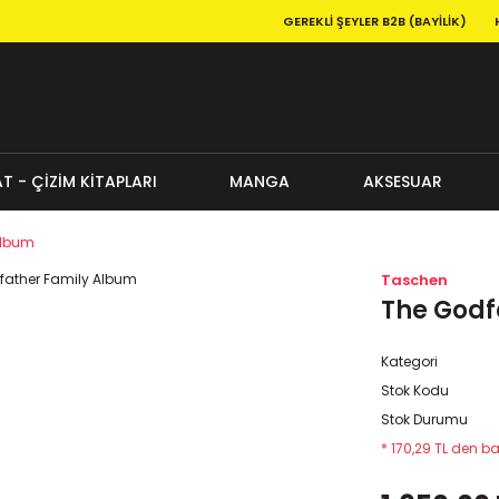
GEREKLI ŞEYLER B2B (BAYILIK)
T - ÇİZİM KİTAPLARI
MANGA
AKSESUAR
Album
Taschen
The Godf
Kategori
Stok Kodu
Stok Durumu
* 170,29 TL den ba