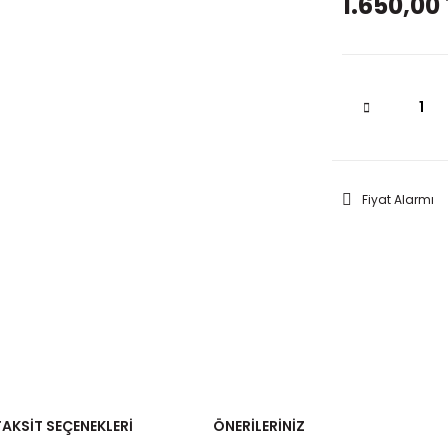
1.650,00 
Fiyat Alarmı
TAKSIT SEÇENEKLERI
ÖNERILERINIZ