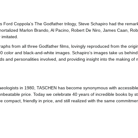
is Ford Coppola’s The Godfather trilogy, Steve Schapiro had the remark
rtalized Marlon Brando, Al Pacino, Robert De Niro, James Caan, Rober
 imitated.
raphs from all three Godfather films, lovingly reproduced from the origi
r 300 color and black-and-white images. Schapiro’s images take us behind
s and personalities involved, and providing insight into the making of m
haeologists in 1980, TASCHEN has become synonymous with accessible 
n unbeatable price. Today we celebrate 40 years of incredible books by 
compact, friendly in price, and still realized with the same commitme