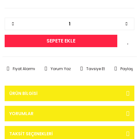
SEPETE EKLE
Fiyat Alarmı
Yorum Yaz
Tavsiye Et
Paylaş
ÜRÜN BILGISI
YORUMLAR
TAKSIT SEÇENEKLERI