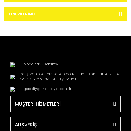
ÖNERILERINIZ
Moda cd.33 Kadikoy
Barış Mah. Akdeniz Cd. Albayrak Piramit Konutları A-2 Blok
No: 7 Dükkan 1, 34520 Beylikdüzü
gerekli@gerekliseyler.com.tr
MÜŞTERİ HİZMETLERİ
ALIŞVERİŞ