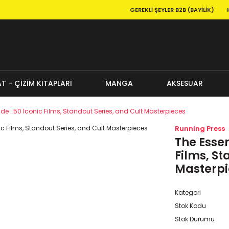
GEREKLI ŞEYLER B2B (BAYILIK)
T - ÇİZİM KİTAPLARI
MANGA
AKSESUAR
de : 50 Iconic Films, Standout Series, and Cult Masterpieces
Running Press
The Essen
Films, St
Masterpi
Kategori
Stok Kodu
Stok Durumu