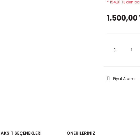
* 154,81 TL den baş
1.500,00 
Fiyat Alarmı
TAKSIT SEÇENEKLERI
ÖNERILERINIZ