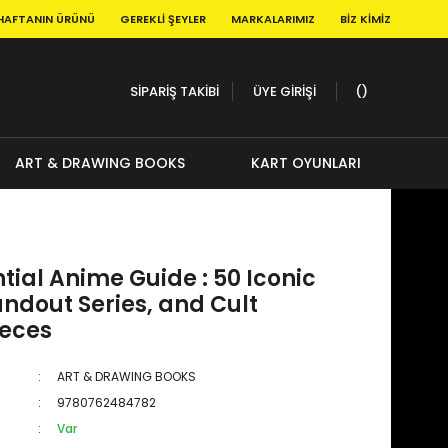
HAFTANIN ÜRÜNÜ
GEREKLI ŞEYLER
MARKALARIMIZ
BIZ KIMIZ
SİPARİŞ TAKİBİ
ÜYE GİRİŞİ
ART & DRAWING BOOKS
KART OYUNLARI
tial Anime Guide : 50 Iconic
andout Series, and Cult
eces
ART & DRAWING BOOKS
9780762484782
Var