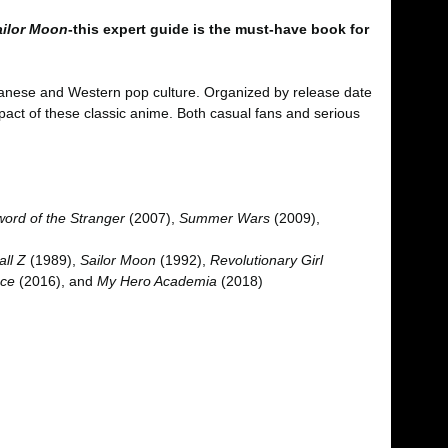
ailor Moon
-this expert guide is the must-have book for
apanese and Western pop culture. Organized by release date
mpact of these classic anime. Both casual fans and serious
ord of the Stranger
(2007),
Summer Wars
(2009),
ll Z
(1989),
Sailor Moon
(1992),
Revolutionary Girl
Ice
(2016), and
My Hero Academia
(2018)