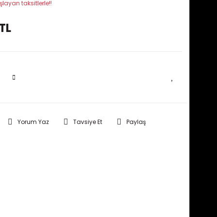
layan taksitlerle!!
TL
SEPETE EKLE
Yorum Yaz
Tavsiye Et
Paylaş