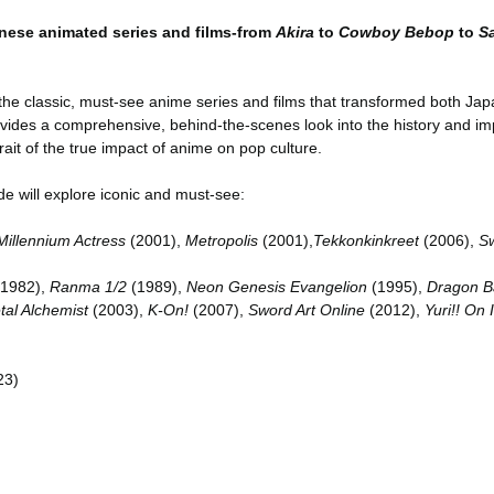
anese animated series and films-from
Akira
to
Cowboy Bebop
to
S
the classic, must-see anime series and films that transformed both J
provides a comprehensive, behind-the-scenes look into the history and i
trait of the true impact of anime on pop culture.
ide will explore iconic and must-see:
Millennium Actress
(2001),
Metropolis
(2001),
Tekkonkinkreet
(2006),
Sw
(1982),
Ranma 1/2
(1989),
Neon Genesis Evangelion
(1995),
Dragon Ba
tal Alchemist
(2003),
K-On!
(2007),
Sword Art Online
(2012),
Yuri!! On 
23)