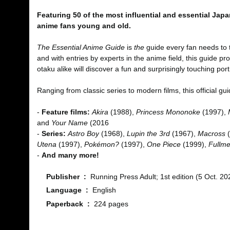
Featuring 50 of the most influential and essential Jap
anime fans young and old.
The
Essential Anime Guide
is
the
guide every fan needs to 
and with entries by experts in the anime field, this guide 
otaku alike will discover a fun and surprisingly touching por
Ranging from classic series to modern films, this official gu
-
Feature films:
Akira
(1988),
Princess Mononoke
(1997),
and
Your Name
(2016
-
Series:
Astro Boy
(1968),
Lupin the 3rd
(1967),
Macross
Utena
(1997),
Pokémon?
(1997),
One Piece
(1999),
Fullme
-
And many more!
Publisher ‏ : ‎
Running Press Adult; 1st edition (5 Oct. 20
Language ‏ : ‎
English
Paperback ‏ : ‎
224 pages