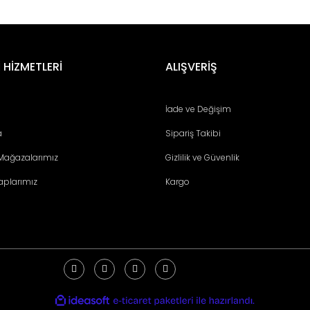
er konularda yetersiz gördüğünüz noktaları öneri formunu kullanarak tara
Bu ürüne ilk yorumu siz yapın!
 HİZMETLERİ
ALIŞVERİŞ
Yorum Yaz
İade ve Değişim
a
Sipariş Takibi
 Mağazalarımız
Gizlilik ve Güvenlik
aplarımız
Kargo
Gönder
ile
ideasoft
e-