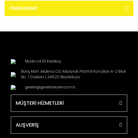
ÖNERILERINIZ
Moda cd.33 Kadikoy
Barış Mah. Akdeniz Cd. Albayrak Piramit Konutları A-2 Blok
No: 7 Dükkan 1, 34520 Beylikdüzü
gerekli@gerekliseyler.com.tr
MÜŞTERİ HİZMETLERİ
ALIŞVERİŞ