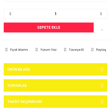
SEPETE EKLE
Fiyat Alarmı
Yorum Yaz
Tavsiye Et
Paylaş
ÜRÜN BILGISI
YORUMLAR
TAKSIT SEÇENEKLERI