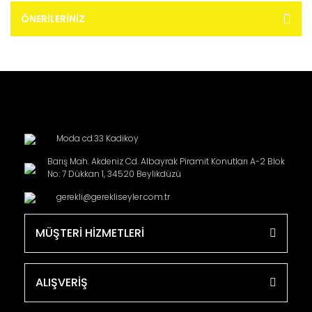
ÖNERILERINIZ
Moda cd.33 Kadikoy
Barış Mah. Akdeniz Cd. Albayrak Piramit Konutları A-2 Blok
No: 7 Dükkan 1, 34520 Beylikdüzü
gerekli@gerekliseyler.com.tr
MÜŞTERİ HİZMETLERİ
ALIŞVERİŞ