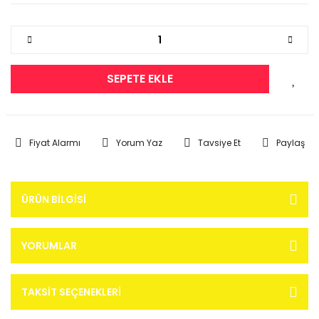
SEPETE EKLE
Fiyat Alarmı
Yorum Yaz
Tavsiye Et
Paylaş
ÜRÜN BILGISI
YORUMLAR
TAKSIT SEÇENEKLERI