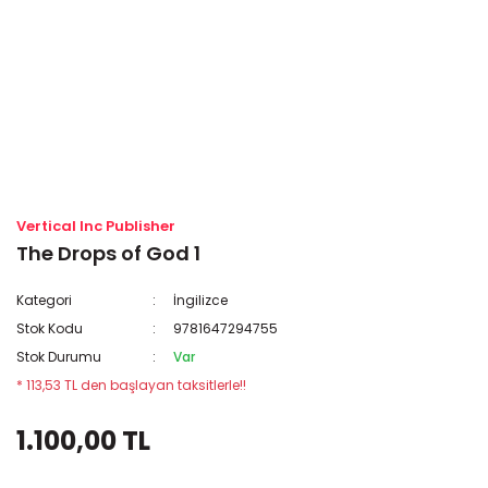
Vertical Inc Publisher
The Drops of God 1
Kategori
İngilizce
Stok Kodu
9781647294755
Stok Durumu
Var
* 113,53 TL den başlayan taksitlerle!!
1.100,00 TL