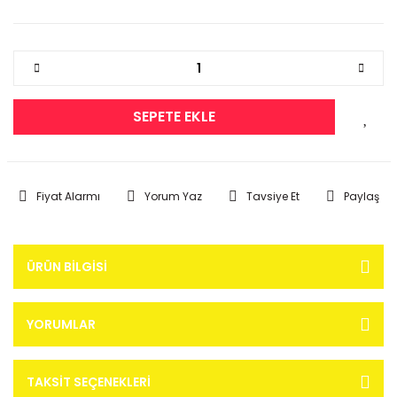
SEPETE EKLE
Fiyat Alarmı
Yorum Yaz
Tavsiye Et
Paylaş
ÜRÜN BILGISI
YORUMLAR
TAKSIT SEÇENEKLERI