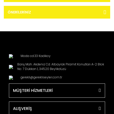
ÖNERILERINIZ
Moda cd.33 Kadikoy
Barış Mah. Akdeniz Cd. Albayrak Piramit Konutları A-2 Blok
No: 7 Dükkan 1, 34520 Beylikdüzü
gerekli@gerekliseyler.com.tr
MÜŞTERİ HİZMETLERİ
ALIŞVERİŞ