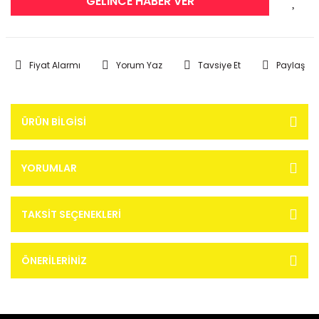
GELİNCE HABER VER
Fiyat Alarmı
Yorum Yaz
Tavsiye Et
Paylaş
ÜRÜN BILGISI
YORUMLAR
TAKSIT SEÇENEKLERI
ÖNERILERINIZ