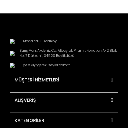
Moda cd.33 Kadikoy
Barış Mah. Akdeniz Cd. Albayrak Piramit Konutları A-2 Blok
No: 7 Dükkan 1, 34520 Beylikdüzü
gerekli@gerekliseyler.com.tr
MÜŞTERİ HİZMETLERİ
ALIŞVERİŞ
KATEGORİLER