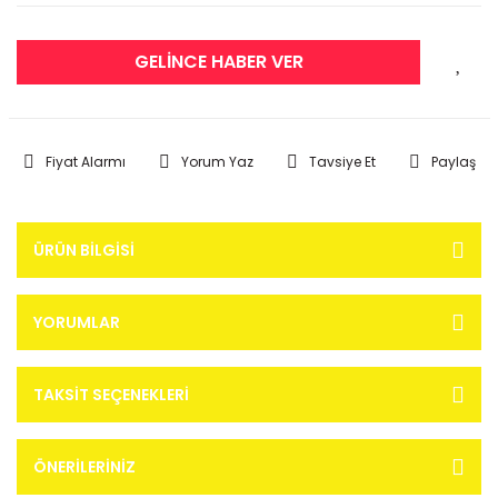
GELİNCE HABER VER
Fiyat Alarmı
Yorum Yaz
Tavsiye Et
Paylaş
ÜRÜN BILGISI
YORUMLAR
TAKSIT SEÇENEKLERI
ÖNERILERINIZ