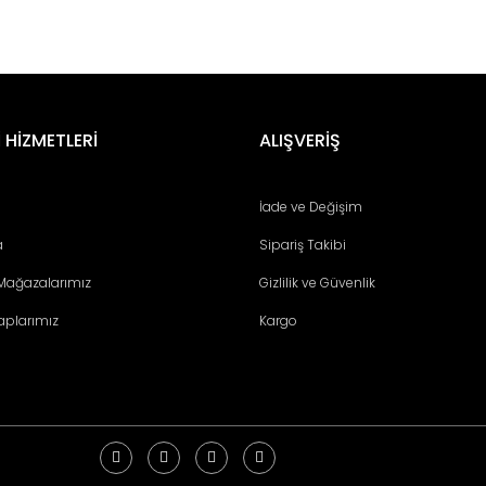
er konularda yetersiz gördüğünüz noktaları öneri formunu kullanarak tara
Bu ürüne ilk yorumu siz yapın!
 HİZMETLERİ
ALIŞVERİŞ
Yorum Yaz
İade ve Değişim
a
Sipariş Takibi
 Mağazalarımız
Gizlilik ve Güvenlik
aplarımız
Kargo
Gönder