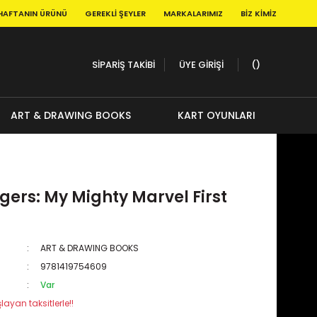
HAFTANIN ÜRÜNÜ
GEREKLI ŞEYLER
MARKALARIMIZ
BIZ KIMIZ
SİPARİŞ TAKİBİ
ÜYE GİRİŞİ
ART & DRAWING BOOKS
KART OYUNLARI
gers: My Mighty Marvel First
ART & DRAWING BOOKS
9781419754609
Var
layan taksitlerle!!