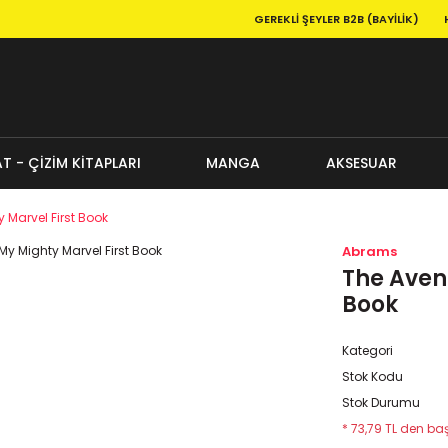
GEREKLI ŞEYLER B2B (BAYILIK)
T - ÇİZİM KİTAPLARI
MANGA
AKSESUAR
 Marvel First Book
Abrams
The Aven
Book
Kategori
Stok Kodu
Stok Durumu
* 73,79 TL den baş