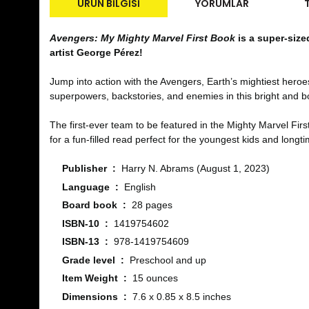
ÜRÜN BILGISI
YORUMLAR
Avengers: My Mighty Marvel First Book
is a super-size
artist George Pérez!
Jump into action with the Avengers, Earth’s mightiest heroe
superpowers, backstories, and enemies in this bright and bo
The first-ever team to be featured in the Mighty Marvel Firs
for a fun-filled read perfect for the youngest kids and longt
Publisher ‏ : ‎
Harry N. Abrams (August 1, 2023)
Language ‏ : ‎
English
Board book ‏ : ‎
28 pages
ISBN-10 ‏ : ‎
1419754602
ISBN-13 ‏ : ‎
978-1419754609
Grade level ‏ : ‎
Preschool and up
Item Weight ‏ : ‎
15 ounces
Dimensions ‏ : ‎
7.6 x 0.85 x 8.5 inches