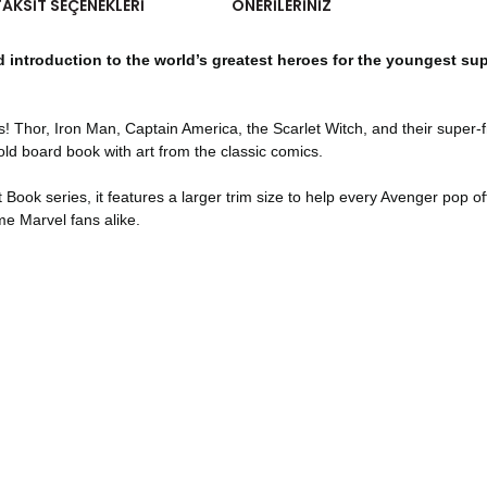
TAKSIT SEÇENEKLERI
ÖNERILERINIZ
d introduction to the world’s greatest heroes for the youngest s
s! Thor, Iron Man, Captain America, the Scarlet Witch, and their super-f
ld board book with art from the classic comics.
t Book series, it features a larger trim size to help every Avenger pop o
ime Marvel fans alike.