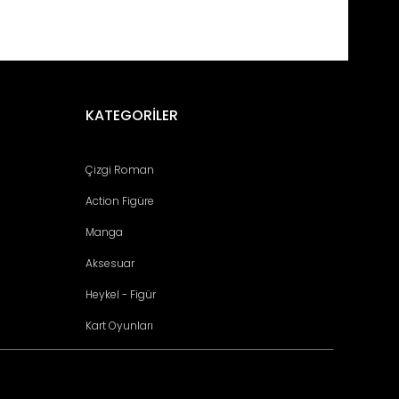
fımıza iletebilirsiniz.
KATEGORİLER
Çizgi Roman
Action Figüre
Manga
Aksesuar
Heykel - Figür
Kart Oyunları