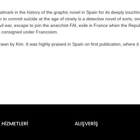
dmark in the history of the graphic novel in Spain for its deeply touchi
r to commit suicide at the age of ninety is a detective novel of sorts, on
vil war, escape to join the anarchist FAI, exile in France when the Repu
re consigned under Francoism.
rawn by Kim. It was highly praised in Spain on first publication, where
er konularda yetersiz gördüğünüz noktaları öneri formunu kullanarak tara
Bu ürüne ilk yorumu siz yapın!
 HİZMETLERİ
ALIŞVERİŞ
Yorum Yaz