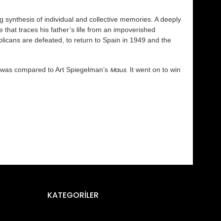
ng synthesis of individual and collective memories. A deeply
e that traces his father’s life from an impoverished
blicans are defeated, to return to Spain in 1949 and the
 it was compared to Art Spiegelman’s
Maus
. It went on to win
fımıza iletebilirsiniz.
KATEGORİLER