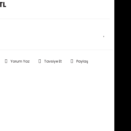
TL
E HABER VER
Yorum Yaz
Tavsiye Et
Paylaş