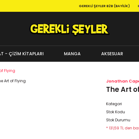
GEREKLI ŞEYLER B2B (BAYILIK)
T - ÇİZİM KİTAPLARI
MANGA
AKSESUAR
of Flying
Jonathan Cap
The Art o
Kategori
Stok Kodu
Stok Durumu
* 131,59 TL den baş