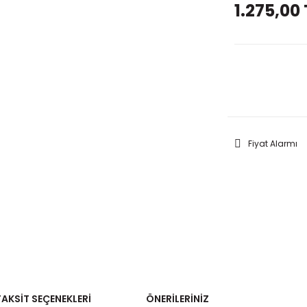
1.275,00 
GELİNC
Fiyat Alarmı
TAKSIT SEÇENEKLERI
ÖNERILERINIZ