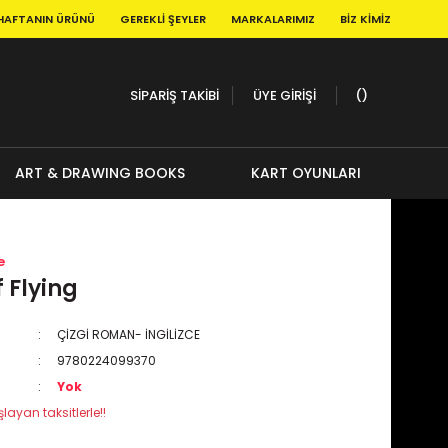
HAFTANIN ÜRÜNÜ
GEREKLI ŞEYLER
MARKALARIMIZ
BIZ KIMIZ
SİPARİŞ TAKİBİ
ÜYE GİRİŞİ
ART & DRAWING BOOKS
KART OYUNLARI
e
f Flying
ÇİZGİ ROMAN- İNGİLİZCE
9780224099370
Yok
layan taksitlerle!!