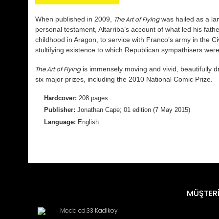
When published in 2009,
The Art of Flying
was hailed as a lan
personal testament, Altarriba’s account of what led his fathe
childhood in Aragon, to service with Franco’s army in the Ci
stultifying existence to which Republican sympathisers we
The Art of Flying
is immensely moving and vivid, beautifully d
six major prizes, including the 2010 National Comic Prize.
Hardcover:
208 pages
Publisher:
Jonathan Cape; 01 edition (7 May 2015)
Language:
English
Bu ürünün fiyat bilgisi, resim, ürün açıklamalarında ve diğ
Görüş ve önerileriniz için teşekkür ederiz.
Ürün resmi kalitesiz, bozuk veya görüntülenemiyor.
MÜŞTERİ
Ürün açıklamasında eksik bilgiler bulunuyor.
Moda cd.33 Kadikoy
Ürün bilgilerinde hatalar bulunuyor.