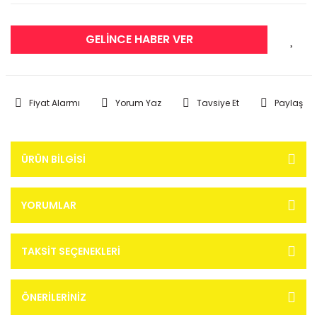
GELİNCE HABER VER
Fiyat Alarmı
Yorum Yaz
Tavsiye Et
Paylaş
ÜRÜN BILGISI
YORUMLAR
TAKSIT SEÇENEKLERI
ÖNERILERINIZ