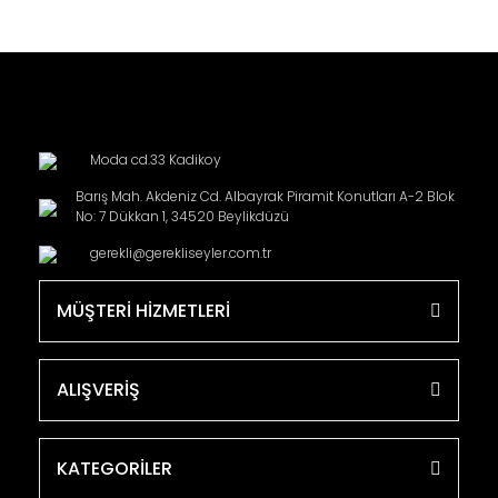
Moda cd.33 Kadikoy
Barış Mah. Akdeniz Cd. Albayrak Piramit Konutları A-2 Blok
No: 7 Dükkan 1, 34520 Beylikdüzü
gerekli@gerekliseyler.com.tr
MÜŞTERİ HİZMETLERİ
ALIŞVERİŞ
KATEGORİLER