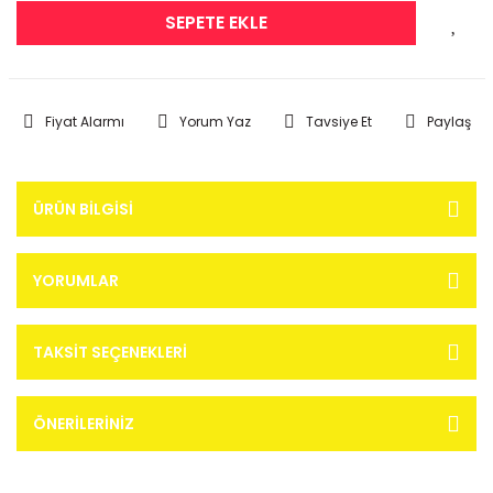
SEPETE EKLE
Fiyat Alarmı
Yorum Yaz
Tavsiye Et
Paylaş
ÜRÜN BILGISI
YORUMLAR
TAKSIT SEÇENEKLERI
ÖNERILERINIZ