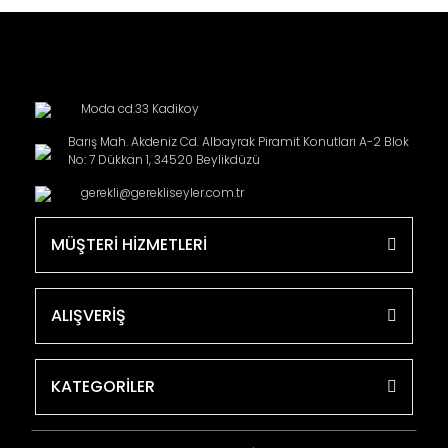
Moda cd.33 Kadikoy
Barış Mah. Akdeniz Cd. Albayrak Piramit Konutları A-2 Blok
No: 7 Dükkan 1, 34520 Beylikdüzü
gerekli@gerekliseyler.com.tr
MÜŞTERİ HİZMETLERİ
ALIŞVERİŞ
KATEGORİLER