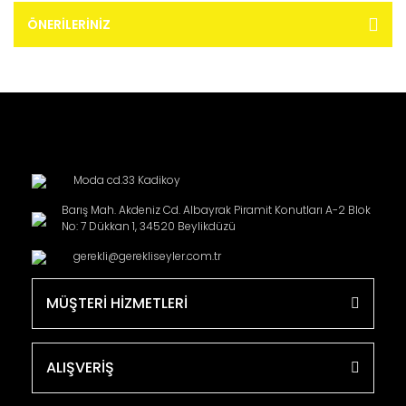
ÖNERILERINIZ
Moda cd.33 Kadikoy
Barış Mah. Akdeniz Cd. Albayrak Piramit Konutları A-2 Blok
No: 7 Dükkan 1, 34520 Beylikdüzü
gerekli@gerekliseyler.com.tr
MÜŞTERİ HİZMETLERİ
ALIŞVERİŞ