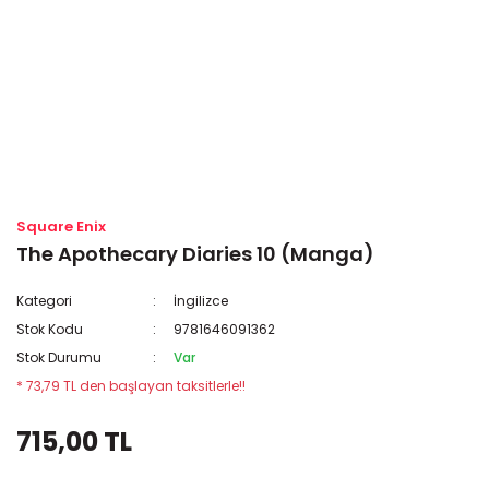
Square Enix
The Apothecary Diaries 10 (Manga)
Kategori
İngilizce
Stok Kodu
9781646091362
Stok Durumu
Var
* 73,79 TL den başlayan taksitlerle!!
715,00 TL