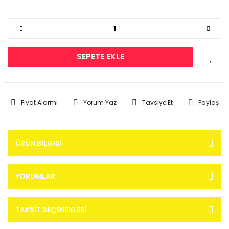
SEPETE EKLE
Fiyat Alarmı
Yorum Yaz
Tavsiye Et
Paylaş
ÜRÜN BILGISI
YORUMLAR
TAKSIT SEÇENEKLERI